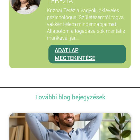
TERÉZIA
Krizbai Terézia vagyok, okleveles
pszichológus. Születésemtől fogva
vakként élem mindennapjaimat.
Állapotom elfogadása sok mentális
munkával jár...
ADATLAP
MEGTEKINTÉSE
További blog bejegyzések