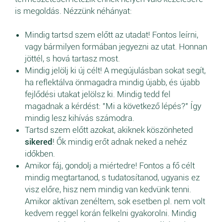
is megoldás. Nézzünk néhányat:
Mindig tartsd szem előtt az utadat! Fontos leírni,
vagy bármilyen formában jegyezni az utat. Honnan
jöttél, s hová tartasz most.
Mindig jelölj ki új célt! A megújulásban sokat segít,
ha reflektálva önmagadra mindig újabb, és újabb
fejlődési utakat jelölsz ki. Mindig tedd fel
magadnak a kérdést: "Mi a következő lépés?" Így
mindig lesz kihívás számodra.
Tartsd szem előtt azokat, akiknek köszönheted
sikered
! Ők mindig erőt adnak neked a nehéz
időkben.
Amikor fáj, gondolj a miértedre! Fontos a fő célt
mindig megtartanod, s tudatosítanod, ugyanis ez
visz előre, hisz nem mindig van kedvünk tenni.
Amikor aktívan zenéltem, sok esetben pl. nem volt
kedvem reggel korán felkelni gyakorolni. Mindig