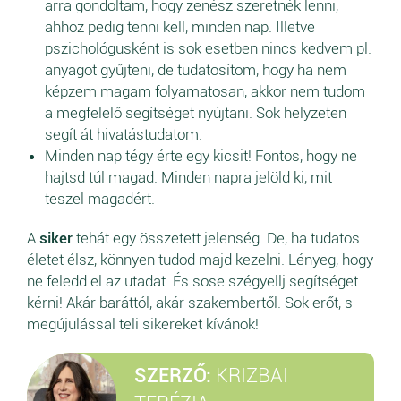
arra gondoltam, hogy zenész szeretnék lenni,
ahhoz pedig tenni kell, minden nap. Illetve
pszichológusként is sok esetben nincs kedvem pl.
anyagot gyűjteni, de tudatosítom, hogy ha nem
képzem magam folyamatosan, akkor nem tudom
a megfelelő segítséget nyújtani. Sok helyzeten
segít át hivatástudatom.
Minden nap tégy érte egy kicsit! Fontos, hogy ne
hajtsd túl magad. Minden napra jelöld ki, mit
teszel magadért.
A
siker
tehát egy összetett jelenség. De, ha tudatos
életet élsz, könnyen tudod majd kezelni. Lényeg, hogy
ne feledd el az utadat. És sose szégyellj segítséget
kérni! Akár baráttól, akár szakembertől. Sok erőt, s
megújulással teli sikereket kívánok!
SZERZŐ:
KRIZBAI