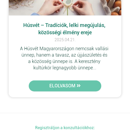
Húsvét – Tradíciók, lelki megújulás, 
közösségi élmény ereje
2025.04.21.
A Húsvét Magyarországon nemcsak vallási 
ünnep, hanem a tavasz, az újjászületés és 
a közösség ünnepe is. A keresztény 
kultúrkör legnagyobb ünnepe...
ELOLVASOM
Regisztráljon a konzultációkhoz: