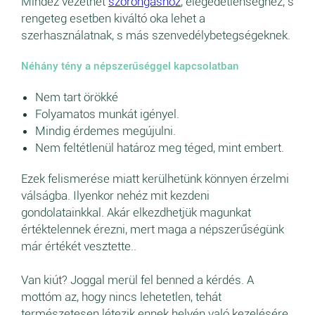
Mindez vezethet
szorongáshoz
, elégedetlenséghez, s
rengeteg esetben kiváltó oka lehet a
szerhasználatnak, s más szenvedélybetegségeknek.
Néhány tény a népszerűséggel kapcsolatban
Nem tart örökké
Folyamatos munkát igényel.
Mindig érdemes megújulni.
Nem feltétlenül határoz meg téged, mint embert.
Ezek felismerése miatt kerülhetünk könnyen érzelmi
válságba. Ilyenkor nehéz mit kezdeni
gondolatainkkal. Akár elkezdhetjük magunkat
értéktelennek érezni, mert maga a népszerűségünk
már értékét vesztette..
Van kiút? Joggal merül fel benned a kérdés. A
mottóm az, hogy nincs lehetetlen, tehát
természetesen létezik ennek helyén való kezelésére