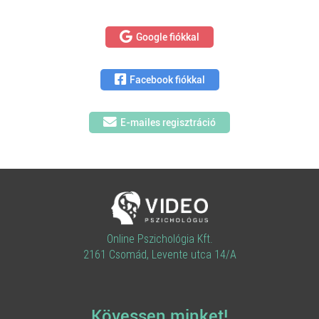
Google fiókkal
Facebook fiókkal
E-mailes regisztráció
Online Pszichológia Kft.
2161 Csomád, Levente utca 14/A
Kövessen minket!