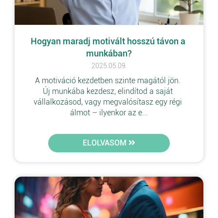
Hogyan maradj motivált hosszú távon a 
munkában?
2025.05.09.
A motiváció kezdetben szinte magától jön. 
Új munkába kezdesz, elindítod a saját 
vállalkozásod, vagy megvalósítasz egy régi 
álmot – ilyenkor az e...
ELOLVASOM