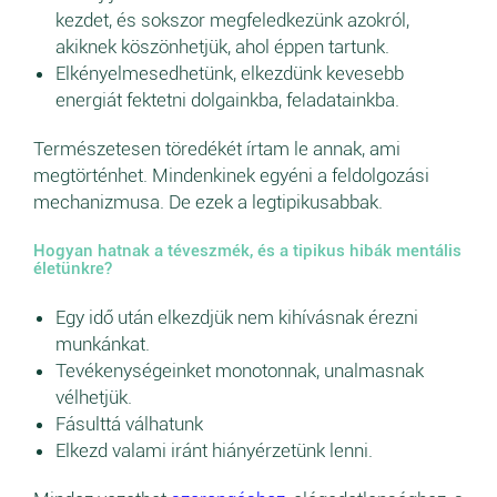
kezdet, és sokszor megfeledkezünk azokról,
akiknek köszönhetjük, ahol éppen tartunk.
Elkényelmesedhetünk, elkezdünk kevesebb
energiát fektetni dolgainkba, feladatainkba.
Természetesen töredékét írtam le annak, ami
megtörténhet. Mindenkinek egyéni a feldolgozási
mechanizmusa. De ezek a legtipikusabbak.
Hogyan hatnak a téveszmék, és a tipikus hibák mentális
életünkre?
Egy idő után elkezdjük nem kihívásnak érezni
munkánkat.
Tevékenységeinket monotonnak, unalmasnak
vélhetjük.
Fásulttá válhatunk
Elkezd valami iránt hiányérzetünk lenni.