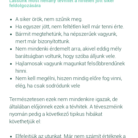
Lássunk most néhány tévhitet a hirtelen jött siker
feldolgozására
A siker örök, nem szűnik meg.
Ha egyszer jött, nem feltétlen kell már tenni érte.
Bármit megtehetünk, ha népszerűek vagyunk,
mert már bizonyítottunk.
Nem mindenki érdemelt arra, akivel eddig mély
barátságban voltunk, hogy szóba álljunk vele.
Hajlamosak vagyunk magunkat felsőbbrendűnek
hinni.
Nem kell megélni, hiszen mindig előre fog vinni,
elég, ha csak sodródunk vele
Természetesen ezek nem mindenkire igazak, de
általában előjönnek ezek a tévhitek. A téveszméink
nyomán pedig a következő tipikus hibákat
követhetjük el:
Elfelejtjük az utunkat. Már nem számít értéknek a