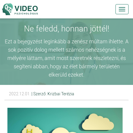
Toggl
navig
Ne feledd, honnan jöttél!
Ezt a bejegyzést leginkább a zenész múltam ihlette. A
sok pozitív dolog mellett számos nehézségnek is a
mélyére láttam, amit most szeretnék részletezni, és
segíteni abban, hogy az élet bármely területén
elkerüld ezeket.
2022.12.01.
| Szerző: Krizbai Terézia