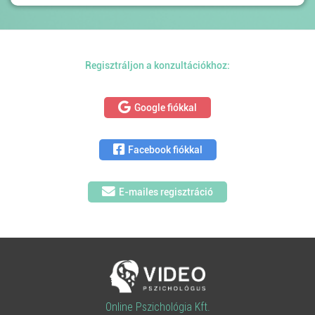
Regisztráljon a konzultációkhoz:
Google fiókkal
Facebook fiókkal
E-mailes regisztráció
Online Pszichológia Kft.