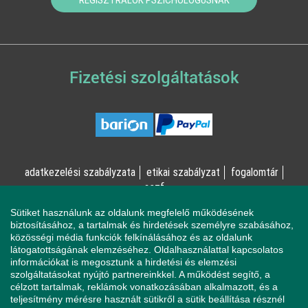
Fizetési szolgáltatások
adatkezelési szabályzata
etikai szabályzat
fogalomtár
aszf
Sütiket használunk az oldalunk megfelelő működésének
© Online Pszichológia Kft. 2023 - Minden jog fenntartva!
biztosításához, a tartalmak és hirdetések személyre szabásához,
közösségi média funkciók felkínálásához és az oldalunk
2161 Csomád, Levente utca 14/A
látogatottságának elemzéséhez. Oldalhasználattal kapcsolatos
információkat is megosztunk a hirdetési és elemzési
szolgáltatásokat nyújtó partnereinkkel. A működést segítő, a
célzott tartalmak, reklámok vonatkozásában alkalmazott, és a
Ha mentálisan instabil állapotban érzi magát, a magatartása
teljesítmény mérésre használt sütikről a sütik beállítása résznél
veszélyeztetheti Önt vagy a környezetében élőket, azonnal