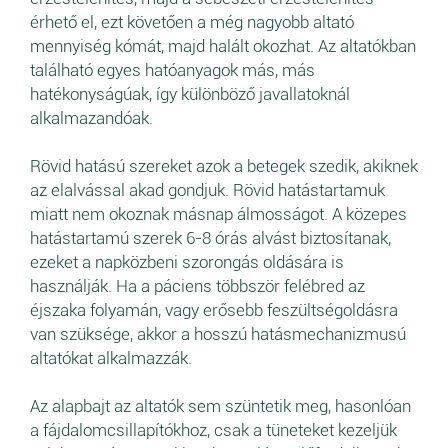
érhető el, ezt követően a még nagyobb altató
mennyiség kómát, majd halált okozhat. Az altatókban
található egyes hatóanyagok más, más
hatékonyságúak, így különböző javallatoknál
alkalmazandóak.
Rövid hatású szereket azok a betegek szedik, akiknek
az elalvással akad gondjuk. Rövid hatástartamuk
miatt nem okoznak másnap álmosságot. A közepes
hatástartamú szerek 6-8 órás alvást biztosítanak,
ezeket a napközbeni szorongás oldására is
használják. Ha a páciens többször felébred az
éjszaka folyamán, vagy erősebb feszültségoldásra
van szüksége, akkor a hosszú hatásmechanizmusú
altatókat alkalmazzák.
Az alapbajt az altatók sem szüntetik meg, hasonlóan
a fájdalomcsillapítókhoz, csak a tüneteket kezeljük