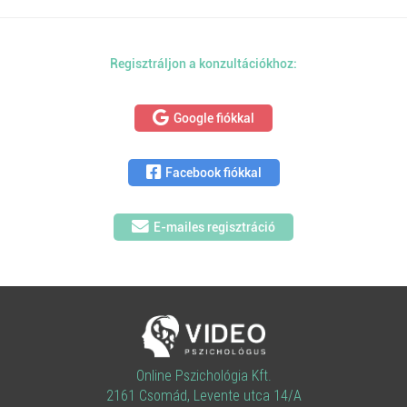
Regisztráljon a konzultációkhoz:
Google fiókkal
Facebook fiókkal
E-mailes regisztráció
Online Pszichológia Kft.
2161 Csomád, Levente utca 14/A