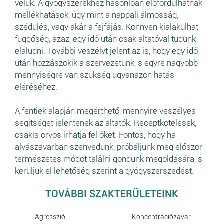
velük. A gyógyszerekhez hasonlóan előfordulhatnak
mellékhatások, úgy mint a nappali álmosság,
szédülés, vagy akár a fejfájás. Könnyen kialakulhat
függőség, azaz, egy idő után csak altatóval tudunk
elaludni. További veszélyt jelent az is, hogy egy idő
után hozzászokik a szervezetünk, s egyre nagyobb
mennyiségre van szükség ugyanazon hatás
eléréséhez.
A fentiek alapján megérthető, mennyire veszélyes
segítséget jelentenek az altatók. Receptkötelesek,
csakis orvos írhatja fel őket. Fontos, hogy ha
alvászavarban szenvedünk, próbáljunk meg először
természetes módot találni gondunk megoldására, s
kerüljük el lehetőség szerint a gyógyszerszedést.
TOVÁBBI SZAKTERÜLETEINK
Agresszió
Koncentrációzavar