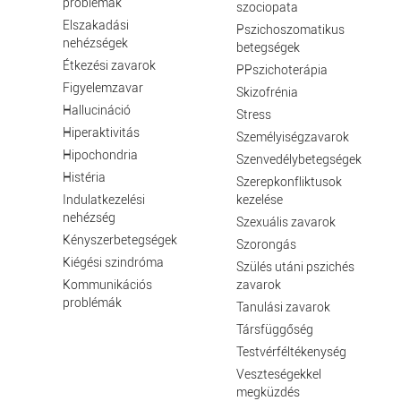
problémák
szociopata
Elszakadási
Pszichoszomatikus
nehézségek
betegségek
Étkezési zavarok
PPszichoterápia
Figyelemzavar
Skizofrénia
Hallucináció
Stress
Hiperaktivitás
Személyiségzavarok
Hipochondria
Szenvedélybetegségek
Histéria
Szerepkonfliktusok
Indulatkezelési
kezelése
nehézség
Szexuális zavarok
Kényszerbetegségek
Szorongás
Kiégési szindróma
Szülés utáni pszichés
Kommunikációs
zavarok
problémák
Tanulási zavarok
Társfüggőség
Testvérféltékenység
Veszteségekkel
megküzdés