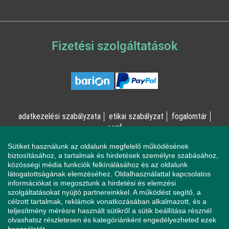
Fizetési szolgáltatások
adatkezelési szabályzata
etikai szabályzat
fogalomtár
aszf
Sütiket használunk az oldalunk megfelelő működésének
© Online Pszichológia Kft. 2023 - Minden jog fenntartva!
biztosításához, a tartalmak és hirdetések személyre szabásához,
közösségi média funkciók felkínálásához és az oldalunk
2161 Csomád, Levente utca 14/A
látogatottságának elemzéséhez. Oldalhasználattal kapcsolatos
információkat is megosztunk a hirdetési és elemzési
szolgáltatásokat nyújtó partnereinkkel. A működést segítő, a
célzott tartalmak, reklámok vonatkozásában alkalmazott, és a
Ha mentálisan instabil állapotban érzi magát, a magatartása
teljesítmény mérésre használt sütikről a sütik beállítása résznél
veszélyeztetheti Önt vagy a környezetében élőket, azonnal
olvashatsz részletesen és kategóriánként engedélyezheted ezek
forduljon a Sürgősségi Segélyvonalhoz (telefon: 112).