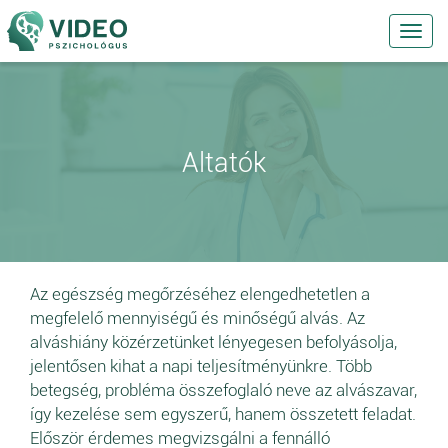
Toggl
navig
Altatók
Az egészség megőrzéséhez elengedhetetlen a
megfelelő mennyiségű és minőségű alvás. Az
alváshiány közérzetünket lényegesen befolyásolja,
jelentősen kihat a napi teljesítményünkre. Több
betegség, probléma összefoglaló neve az alvászavar,
így kezelése sem egyszerű, hanem összetett feladat.
Először érdemes megvizsgálni a fennálló