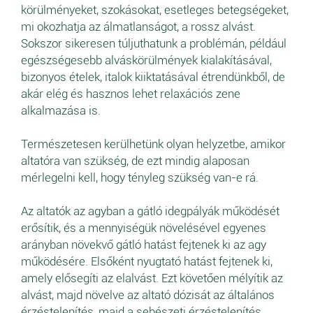
körülményeket, szokásokat, esetleges betegségeket,
mi okozhatja az álmatlanságot, a rossz alvást.
Sokszor sikeresen túljuthatunk a problémán, például
egészségesebb alváskörülmények kialakításával,
bizonyos ételek, italok kiiktatásával étrendünkből, de
akár elég és hasznos lehet relaxációs zene
alkalmazása is.
Természetesen kerülhetünk olyan helyzetbe, amikor
altatóra van szükség, de ezt mindig alaposan
mérlegelni kell, hogy tényleg szükség van-e rá.
Az altatók az agyban a gátló idegpályák működését
erősítik, és a mennyiségük növelésével egyenes
arányban növekvő gátló hatást fejtenek ki az agy
működésére. Elsőként nyugtató hatást fejtenek ki,
amely elősegíti az elalvást. Ezt követően mélyítik az
alvást, majd növelve az altató dózisát az általános
érzéstelenítés, majd a sebészeti érzéstelenítés