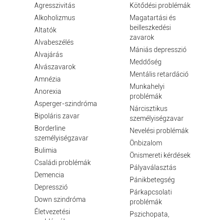
Agresszivitás
Kötődési problémák
Alkoholizmus
Magatartási és
beilleszkedési
Altatók
zavarok
Alvabeszélés
Mániás depresszió
Alvajárás
Meddőség
Alvászavarok
Mentális retardáció
Amnézia
Munkahelyi
Anorexia
problémák
Asperger-szindróma
Nárcisztikus
Bipoláris zavar
személyiségzavar
Borderline
Nevelési problémák
személyiségzavar
Önbizalom
Bulimia
Önismereti kérdések
Családi problémák
Pályaválasztás
Demencia
Pánikbetegség
Depresszió
Párkapcsolati
Down szindróma
problémák
Életvezetési
Pszichopata,