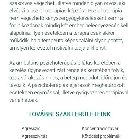
szakorvos végezheti, illetve minden olyan orvos, aki
elvégzi a pszichoterápiás képzést. Pszichoterápia
nem végezhető kényszergyógykezelésként sem: a
foglalkozásnak mindig két ember beleegyezésén kell
alapulnia. Ilyen esetekben a terápia csak akkor
működik, ha a terapeuta képes találni olyan pontot,
amelyen keresztül motiválni tudja a klienst.
Az ambuláns pszichoterápiás ellátás keretében a
kezelés úgynevezett zárt rendelés keretében folyik,
azaz várakozás nincs, a beteg megadott időre jön és
távozik. A pszichoterápiás eljárások meghatározott
esetekben egymással, illetve gyógyszeres terápiával
variálhatóak.
TOVÁBBI SZAKTERÜLETEINK
Agresszió
Koncentrációzavar
Agresszivitás
Kötődési problémák