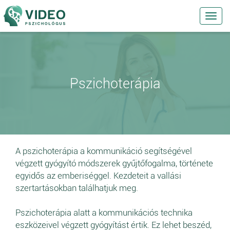
Toggl
navig
Pszichoterápia
A pszichoterápia a kommunikáció segítségével
végzett gyógyító módszerek gyűjtőfogalma, története
egyidős az emberiséggel. Kezdeteit a vallási
szertartásokban találhatjuk meg.
Pszichoterápia alatt a kommunikációs technika
eszközeivel végzett gyógyítást értik. Ez lehet beszéd,