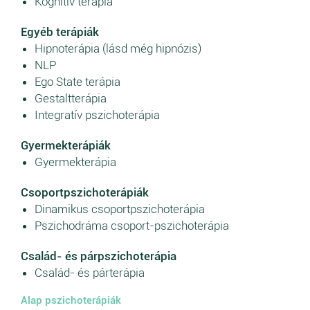
Kognitív terápia
Egyéb terápiák
Hipnoterápia (lásd még hipnózis)
NLP
Ego State terápia
Gestaltterápia
Integratív pszichoterápia
Gyermekterápiák
Gyermekterápia
Csoportpszichoterápiák
Dinamikus csoportpszichoterápia
Pszichodráma csoport-pszichoterápia
Család- és párpszichoterápia
Család- és párterápia
Alap pszichoterápiák