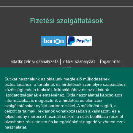
Fizetési szolgáltatások
adatkezelési szabályzata
etikai szabályzat
fogalomtár
aszf
Sütiket használunk az oldalunk megfelelő működésének
© Online Pszichológia Kft. 2023 - Minden jog fenntartva!
biztosításához, a tartalmak és hirdetések személyre szabásához,
közösségi média funkciók felkínálásához és az oldalunk
2161 Csomád, Levente utca 14/A
látogatottságának elemzéséhez. Oldalhasználattal kapcsolatos
információkat is megosztunk a hirdetési és elemzési
szolgáltatásokat nyújtó partnereinkkel. A működést segítő, a
célzott tartalmak, reklámok vonatkozásában alkalmazott, és a
Ha mentálisan instabil állapotban érzi magát, a magatartása
teljesítmény mérésre használt sütikről a sütik beállítása résznél
veszélyeztetheti Önt vagy a környezetében élőket, azonnal
olvashatsz részletesen és kategóriánként engedélyezheted ezek
forduljon a Sürgősségi Segélyvonalhoz (telefon: 112).
használatát.
Pszichológusaink és az Online Pszichológia Kft. nem vállal