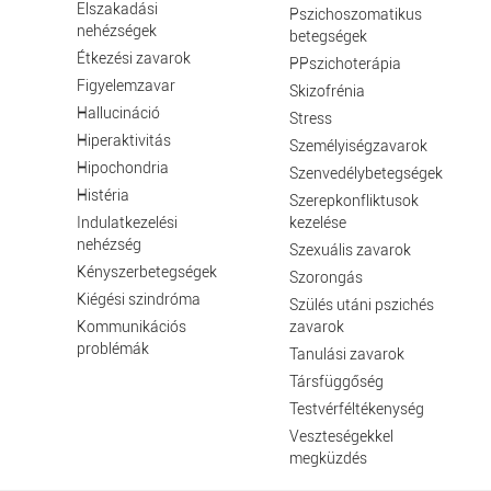
Elszakadási
Pszichoszomatikus
nehézségek
betegségek
Étkezési zavarok
PPszichoterápia
Figyelemzavar
Skizofrénia
Hallucináció
Stress
Hiperaktivitás
Személyiségzavarok
Hipochondria
Szenvedélybetegségek
Histéria
Szerepkonfliktusok
Indulatkezelési
kezelése
nehézség
Szexuális zavarok
Kényszerbetegségek
Szorongás
Kiégési szindróma
Szülés utáni pszichés
Kommunikációs
zavarok
problémák
Tanulási zavarok
Társfüggőség
Testvérféltékenység
Veszteségekkel
megküzdés