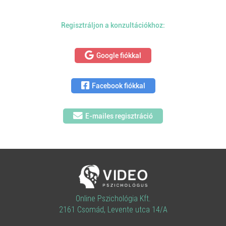
Regisztráljon a konzultációkhoz:
Google fiókkal
Facebook fiókkal
E-mailes regisztráció
Online Pszichológia Kft.
2161 Csomád, Levente utca 14/A