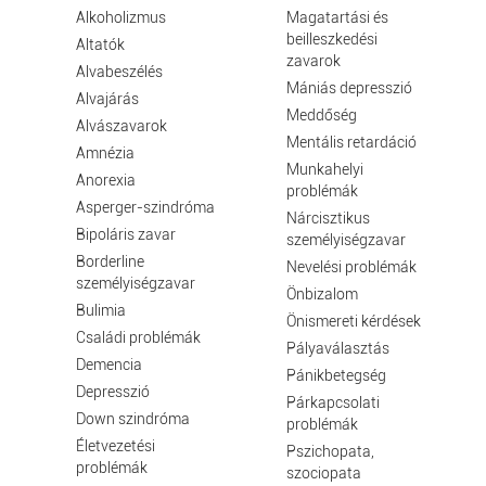
Alkoholizmus
Magatartási és
beilleszkedési
Altatók
zavarok
Alvabeszélés
Mániás depresszió
Alvajárás
Meddőség
Alvászavarok
Mentális retardáció
Amnézia
Munkahelyi
Anorexia
problémák
Asperger-szindróma
Nárcisztikus
Bipoláris zavar
személyiségzavar
Borderline
Nevelési problémák
személyiségzavar
Önbizalom
Bulimia
Önismereti kérdések
Családi problémák
Pályaválasztás
Demencia
Pánikbetegség
Depresszió
Párkapcsolati
Down szindróma
problémák
Életvezetési
Pszichopata,
problémák
szociopata