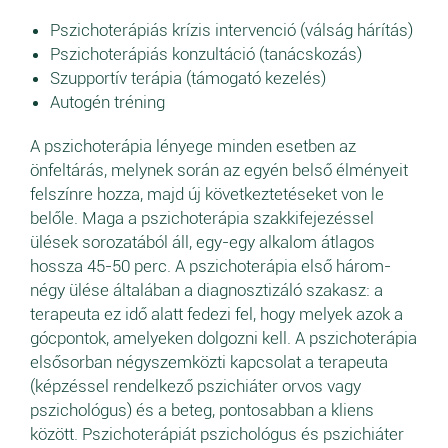
Pszichoterápiás krízis intervenció (válság hárítás)
Pszichoterápiás konzultáció (tanácskozás)
Szupportív terápia (támogató kezelés)
Autogén tréning
A pszichoterápia lényege minden esetben az
önfeltárás, melynek során az egyén belső élményeit
felszínre hozza, majd új következtetéseket von le
belőle. Maga a pszichoterápia szakkifejezéssel
ülések sorozatából áll, egy-egy alkalom átlagos
hossza 45-50 perc. A pszichoterápia első három-
négy ülése általában a diagnosztizáló szakasz: a
terapeuta ez idő alatt fedezi fel, hogy melyek azok a
gócpontok, amelyeken dolgozni kell. A pszichoterápia
elsősorban négyszemközti kapcsolat a terapeuta
(képzéssel rendelkező pszichiáter orvos vagy
pszichológus) és a beteg, pontosabban a kliens
között. Pszichoterápiát pszichológus és pszichiáter