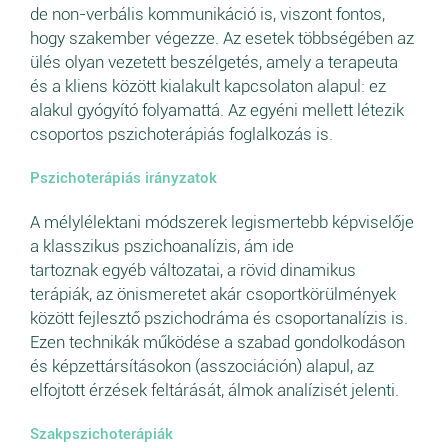
de non-verbális kommunikáció is, viszont fontos,
hogy szakember végezze. Az esetek többségében az
ülés olyan vezetett beszélgetés, amely a terapeuta
és a kliens között kialakult kapcsolaton alapul: ez
alakul gyógyító folyamattá. Az egyéni mellett létezik
csoportos pszichoterápiás foglalkozás is.
Pszichoterápiás irányzatok
A mélylélektani módszerek legismertebb képviselője
a klasszikus pszichoanalízis, ám ide
tartoznak egyéb változatai, a rövid dinamikus
terápiák, az önismeretet akár csoportkörülmények
között fejlesztő pszichodráma és csoportanalízis is.
Ezen technikák működése a szabad gondolkodáson
és képzettársításokon (asszociáción) alapul, az
elfojtott érzések feltárását, álmok analízisét jelenti.
Szakpszichoterápiák