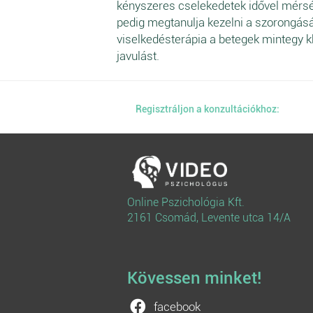
kényszeres cselekedetek idővel mérsé
pedig megtanulja kezelni a szorongásá
viselkedésterápia a betegek mintegy 
javulást.
Regisztráljon a konzultációkhoz:
Online Pszichológia Kft.
2161 Csomád, Levente utca 14/A
Kövessen minket!
facebook