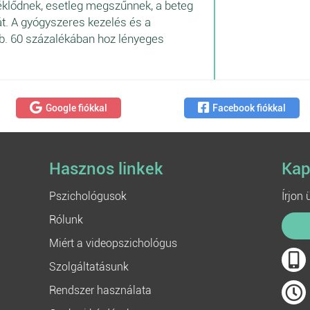
klődnek, esetleg megszűnnek, a beteg
t. A gyógyszeres kezelés és a
kb. 60 százalékában hoz lényeges
Google fiókkal
Facebook fiókkal
Hasznos linkek
Kap
Pszichológusok
Írjon
Rólunk
Miért a videopszichológus
Szolgáltatásunk
Rendszer használata