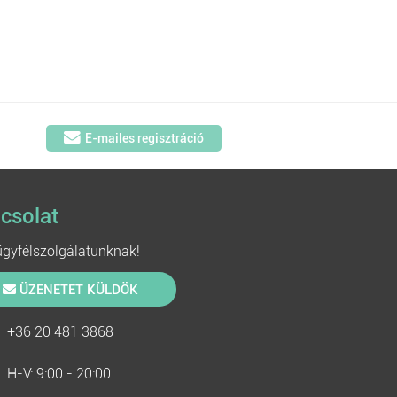
E-mailes regisztráció
csolat
 ügyfélszolgálatunknak!
ÜZENETET KÜLDÖK
+36 20 481 3868
H-V: 9:00 - 20:00