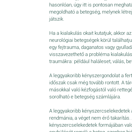
hasonlóan, úgy itt is pontosan meghatá
megoldható a betegség, melynek létrej
játszik.
Ha a kialakulás okait kutatjuk, akkor az
neurológiai betegségek körül találhatju
egy fejtrauma, daganatos vagy gyulla
visszavezethető a probléma kialakulása
traumákra: például haláleset, válás, b
A leggyakoribb kényszergondolat a fert
időszak csak még tovább rontott. A t
másokkal való kézfogástól való rettegé
sorolható e betegség számlájára.
A leggyakoribb kényszercselekedetek 
rendmánia, a véget nem érő takarítás.
kényszercselekedetek formájában val