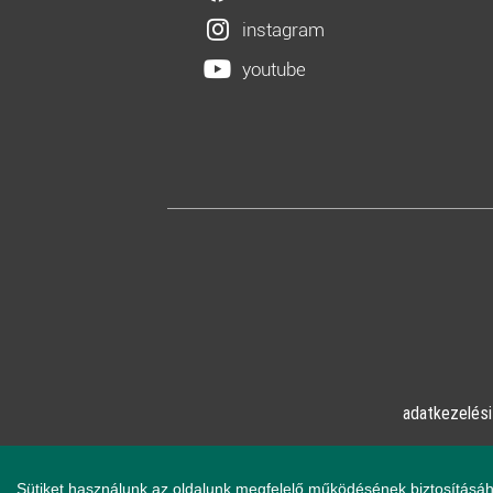
instagram
youtube
adatkezelési
© Online Pszicho
Sütiket használunk az oldalunk megfelelő működésének biztosításáh