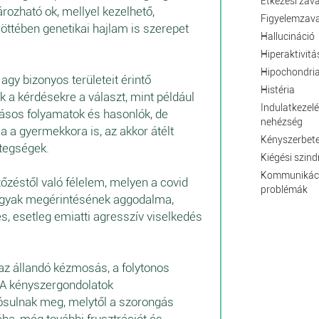
Étkezési zav
rozható ok, mellyel kezelhető,
Figyelemzav
öttében genetikai hajlam is szerepet
Hallucináció
Hiperaktivitá
Hipochondri
 agy bizonyos területeit érintő
Histéria
k a kérdésekre a választ, mint például
Indulatkezelé
dásos folyamatok és hasonlók, de
nehézség
 a gyermekkora is, az akkor átélt
Kényszerbet
etegségek.
Kiégési szin
Kommunikác
őzéstől való félelem, melyen a covid
problémák
árgyak megérintésének aggodalma,
s, esetleg emiatti agresszív viselkedés
az állandó kézmosás, a folytonos
 A kényszergondolatok
ósulnak meg, melytől a szorongás