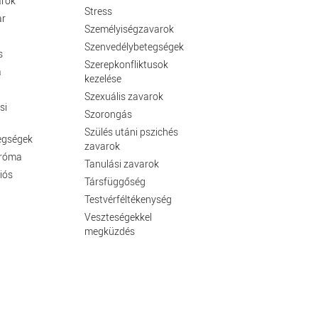
arok
Stress
ar
Személyiségzavarok
Szenvedélybetegségek
s
Szerepkonfliktusok
a
kezelése
Szexuális zavarok
si
Szorongás
Szülés utáni pszichés
egségek
zavarok
dróma
Tanulási zavarok
iós
Társfüggőség
Testvérféltékenység
Veszteségekkel
megküzdés