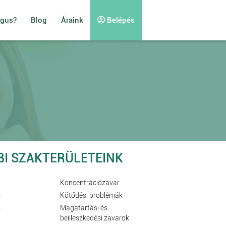
ógus?
Blog
Áraink
Belépés
BI SZAKTERÜLETEINK
Koncentrációzavar
s
Kötődési problémák
s
Magatartási és
beilleszkedési zavarok