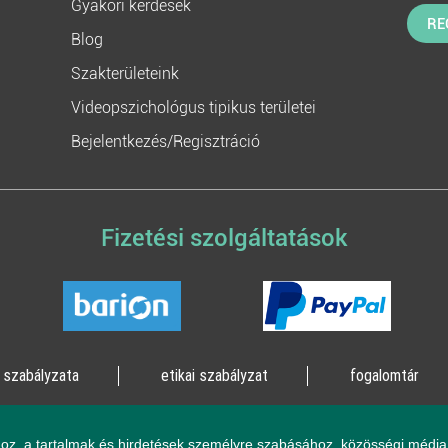
Gyakori kérdések
RE
Blog
Szakterületeink
Videopszichológus tipikus területei
Bejelentkezés/Regisztráció
Fizetési szolgáltatások
 szabályzata
etikai szabályzat
fogalomtár
lógia Kft. 2023 - Minden jog fenntartva!
2161 Csomád, Le
oz, a tartalmak és hirdetések személyre szabásához, közösségi média 