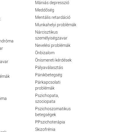
Mániás depresszió
Meddőség
Mentális retardáció
k
Munkahelyi problémák
Nárcisztikus
személyiségzavar
indróma
Nevelési problémák
ar
Önbizalom
Önismereti kérdések
zavar
Pályaválasztás
Pánikbetegség
lémák
Párkapcsolati
problémák
Pszichopata,
róma
szociopata
Pszichoszomatikus
betegségek
PPszichoterápia
Skizofrénia