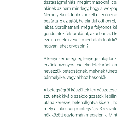
tisztaságmániás, megint másoknál csa
akinek az nem mindegy, hogy a wc-papír
Némelyeknek többször kell ellenőriznie
bezárta-e az ajtót, ha elindul otthonról,
lábát. Sorolhatnánk még a folytonos k
gondolatok felsorolását, azonban azt l
ezek a cselekvések miért alakulnak ki?
hogyan lehet orvosolni?
A kényszerbetegség lényege tulajdonké
érzünk bizonyos cselekedetek iránt, am
nevezzük betegségnek, melynek tünete
bármelyike, vagy ahhoz hasonlók.
A betegségről készültek természetesen
születtek kiváló szakdolgozatok, lebil
utána keresve, belehallgatva kiderül, h
mely a lakosság mintegy 2,5-3 százaléká
nők között egyformán megjelenik. Mint