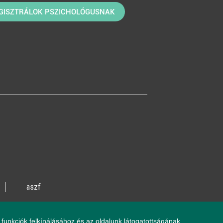
GISZTRÁLOK PSZICHOLÓGUSNAK
aszf
vente utca 14/A
funkciók felkínálásához és az oldalunk látogatottságának