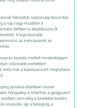
ba, még további frusztrációt és
vannak fokozatok, súlyossági besorolás,
teg a nap nagy részében a
ormális életben is akadályozza őt
tvitelét. A legsúlyosabb
epresszió, az evészavarok, az
rénia.
yszeres kezelés mellett mindenképpen
zonban súlyosabb esetekben
et, mely már a koponyacsont megnyitása
tő.
gség javulása általában lassan
akár hónapokig is eltarthat, a gyógyszert
 esetben sem elég a tüneteket kezelni,
 és orvosolni, így a betegség, a