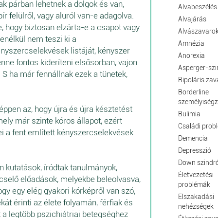
k párban lehetnek a dolgok és van,
Alvabeszélés
 felülről, vagy aluról van-e adagolva.
Alvajárás
, hogy biztosan elzárta-e a csapot vagy
Alvászavaro
 enélkül nem teszi ki a
Amnézia
ényszercselekvések listáját, kényszer
Anorexia
enne fontos kideríteni elsősorban, vajon
Asperger-sz
 S ha már fennállnak ezek a tünetek,
Bipoláris zav
Borderline
személyiség
ppen az, hogy újra és újra késztetést
Bulimia
ely már szinte kóros állapot, ezért
Családi prob
i a fent említett kényszercselekvések
Demencia
Depresszió
Down szind
 kutatások, íródtak tanulmányok,
Életvezetési
incselő előadások, melyekbe beleolvasva,
problémák
ogy egy elég gyakori kórképről van szó,
Elszakadási
t érinti az élete folyamán, férfiak és
nehézségek
 a legtöbb pszichiátriai betegséghez