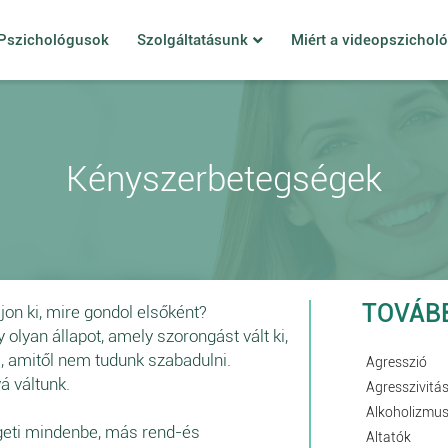
Pszichológusok
Szolgáltatásunk
Miért a videopszichol
Kényszerbetegségek
TOVÁB
jon ki, mire gondol elsőként?
olyan állapot, amely szorongást vált ki,
e, amitől nem tudunk szabadulni.
Agresszió
á váltunk.
Agresszivitá
Alkoholizmu
ölgeti mindenbe, más rend-és
Altatók