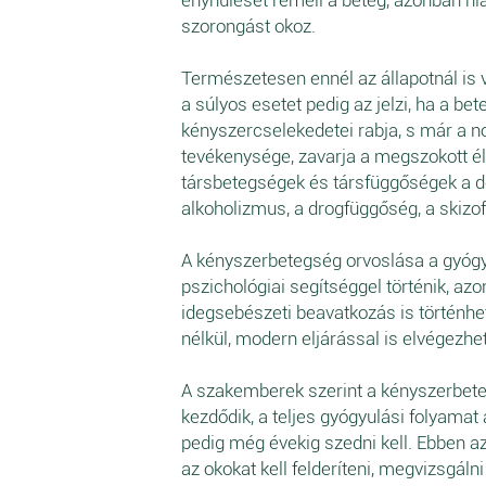
enyhülését reméli a beteg, azonban hiá
szorongást okoz.
Természetesen ennél az állapotnál is 
a súlyos esetet pedig az jelzi, ha a be
kényszercselekedetei rabja, s már a n
tevékenysége, zavarja a megszokott éle
társbetegségek és társfüggőségek a d
alkoholizmus, a drogfüggőség, a skizof
A kényszerbetegség orvoslása a gyóg
pszichológiai segítséggel történik, a
idegsebészeti beavatkozás is történh
nélkül, modern eljárással is elvégezhe
A szakemberek szerint a kényszerbete
kezdődik, a teljes gyógyulási folyamat 
pedig még évekig szedni kell. Ebben az
az okokat kell felderíteni, megvizsgálni