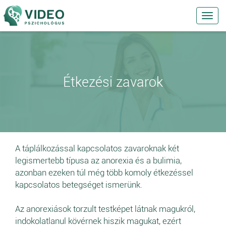
Toggl
navig
Étkezési zavarok
A táplálkozással kapcsolatos zavaroknak két
legismertebb típusa az anorexia és a bulimia,
azonban ezeken túl még több komoly étkezéssel
kapcsolatos betegséget ismerünk.
Az anorexiások torzult testképet látnak magukról,
indokolatlanul kövérnek hiszik magukat, ezért