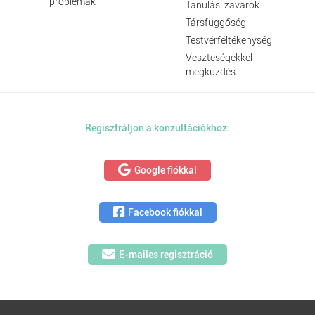
problémák
Tanulási zavarok
Társfüggőség
Testvérféltékenység
Veszteségekkel
megküzdés
Regisztráljon a konzultációkhoz:
Google fiókkal
Facebook fiókkal
E-mailes regisztráció