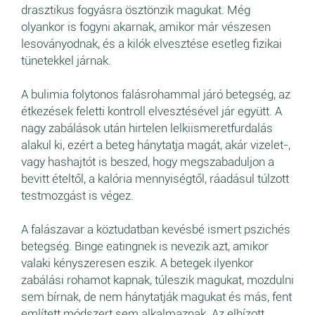
drasztikus fogyásra ösztönzik magukat. Még
olyankor is fogyni akarnak, amikor már vészesen
lesoványodnak, és a kilók elvesztése esetleg fizikai
tünetekkel járnak.
A bulimia folytonos falásrohammal járó betegség, az
étkezések feletti kontroll elvesztésével jár együtt. A
nagy zabálások után hirtelen lelkiismeretfurdalás
alakul ki, ezért a beteg hánytatja magát, akár vizelet-,
vagy hashajtót is beszed, hogy megszabaduljon a
bevitt ételtől, a kalória mennyiségtől, ráadásul túlzott
testmozgást is végez.
A falászavar a köztudatban kevésbé ismert pszichés
betegség. Binge eatingnek is nevezik azt, amikor
valaki kényszeresen eszik. A betegek ilyenkor
zabálási rohamot kapnak, túleszik magukat, mozdulni
sem bírnak, de nem hánytatják magukat és más, fent
említett módszert sem alkalmaznak. Az elhízott