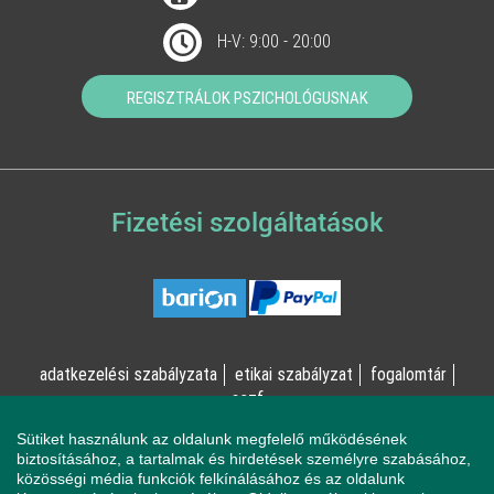
H-V: 9:00 - 20:00
REGISZTRÁLOK PSZICHOLÓGUSNAK
Fizetési szolgáltatások
adatkezelési szabályzata
etikai szabályzat
fogalomtár
aszf
Sütiket használunk az oldalunk megfelelő működésének
© Online Pszichológia Kft. 2023 - Minden jog fenntartva!
biztosításához, a tartalmak és hirdetések személyre szabásához,
közösségi média funkciók felkínálásához és az oldalunk
2161 Csomád, Levente utca 14/A