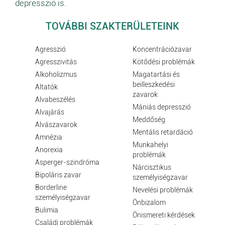
depresszió is.
TOVÁBBI SZAKTERÜLETEINK
Agresszió
Koncentrációzavar
Agresszivitás
Kötődési problémák
Alkoholizmus
Magatartási és
beilleszkedési
Altatók
zavarok
Alvabeszélés
Mániás depresszió
Alvajárás
Meddőség
Alvászavarok
Mentális retardáció
Amnézia
Munkahelyi
Anorexia
problémák
Asperger-szindróma
Nárcisztikus
Bipoláris zavar
személyiségzavar
Borderline
Nevelési problémák
személyiségzavar
Önbizalom
Bulimia
Önismereti kérdések
Családi problémák