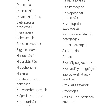
Pályaválasztás
Demencia
Pánikbetegség
Depresszió
Párkapcsolati
Down szindróma
problémák
Életvezetési
Pszichopata,
problémák
szociopata
Elszakadási
Pszichoszomatikus
nehézségek
betegségek
Étkezési zavarok
PPszichoterápia
Figyelemzavar
Skizofrénia
Hallucináció
Stress
Hiperaktivitás
Személyiségzavarok
Hipochondria
Szenvedélybetegségek
Histéria
Szerepkonfliktusok
Indulatkezelési
kezelése
nehézség
Szexuális zavarok
Kényszerbetegségek
Szorongás
Kiégési szindróma
Szülés utáni pszichés
Kommunikációs
zavarok