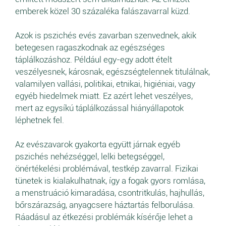
emberek közel 30 százaléka falászavarral küzd.
Azok is pszichés evés zavarban szenvednek, akik
betegesen ragaszkodnak az egészséges
táplálkozáshoz. Például egy-egy adott ételt
veszélyesnek, károsnak, egészségtelennek titulálnak,
valamilyen vallási, politikai, etnikai, higiéniai, vagy
egyéb hiedelmek miatt. Ez azért lehet veszélyes,
mert az egysíkú táplálkozással hiányállapotok
léphetnek fel.
Az evészavarok gyakorta együtt járnak egyéb
pszichés nehézséggel, lelki betegséggel,
önértékelési problémával, testkép zavarral. Fizikai
tünetek is kialakulhatnak, így a fogak gyors romlása,
a menstruáció kimaradása, csontritkulás, hajhullás,
bőrszárazság, anyagcsere háztartás felborulása.
Ráadásul az étkezési problémák kísérője lehet a