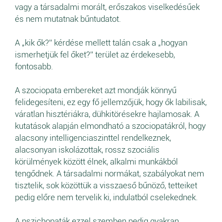
vagy a társadalmi morált, erőszakos viselkedésűek
és nem mutatnak bűntudatot.
A „kik ők?” kérdése mellett talán csak a „hogyan
ismerhetjük fel őket?” terület az érdekesebb,
fontosabb.
A szociopata embereket azt mondják könnyű
felidegesíteni, ez egy fő jellemzőjük, hogy ők labilisak,
váratlan hisztériákra, dühkitörésekre hajlamosak. A
kutatások alapján elmondható a szociopatákról, hogy
alacsony intelligenciaszinttel rendelkeznek,
alacsonyan iskolázottak, rossz szociális
körülmények között élnek, alkalmi munkákból
tengődnek. A társadalmi normákat, szabályokat nem
tisztelik, sok közöttük a visszaeső bűnöző, tetteiket
pedig előre nem tervelik ki, indulatból cselekednek.
A pszichopaták ezzel szemben pedig gyakran