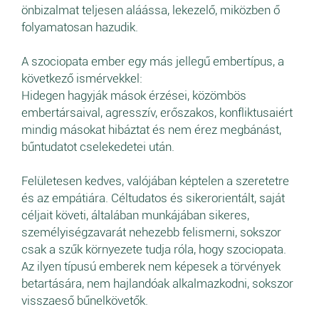
önbizalmat teljesen aláássa, lekezelő, miközben ő
folyamatosan hazudik.
A szociopata ember egy más jellegű embertípus, a
következő ismérvekkel:
Hidegen hagyják mások érzései, közömbös
embertársaival, agresszív, erőszakos, konfliktusaiért
mindig másokat hibáztat és nem érez megbánást,
bűntudatot cselekedetei után.
Felületesen kedves, valójában képtelen a szeretetre
és az empátiára. Céltudatos és sikerorientált, saját
céljait követi, általában munkájában sikeres,
személyiségzavarát nehezebb felismerni, sokszor
csak a szűk környezete tudja róla, hogy szociopata.
Az ilyen típusú emberek nem képesek a törvények
betartására, nem hajlandóak alkalmazkodni, sokszor
visszaeső bűnelkövetők.