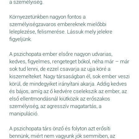
a személyiség.
Környezetünkben nagyon fontos a
személyiségzavaros embereknek mielőbbi
leleplezése, felismerése. Lássuk mely jelekre
figyeljünk.
A pszichopata ember elsőre nagyon udvarias,
kedves, figyelmes, rengeteget bókol, néha már – már
sok tud lenni, de ezzel csavarja az ujja köré a
kiszemelteket. Nagy társaságban él, sok ember veszi
körül, de mindegyiket irányítani akarja. Addig kedves
és bájos, amíg az ő kedvére cselekszik az ember, az
első ellentmondásnál kiütközik az erőszakos
személyiség, az agresszív magatartás, a
manipuláció.
A pszichopata társ önző és folyton azt erősíti
bennünk, miért nem vagyunk jók semmiben, az