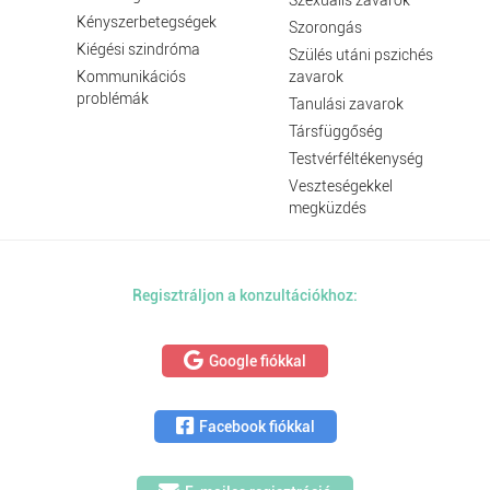
Szexuális zavarok
Kényszerbetegségek
Szorongás
Kiégési szindróma
Szülés utáni pszichés
Kommunikációs
zavarok
problémák
Tanulási zavarok
Társfüggőség
Testvérféltékenység
Veszteségekkel
megküzdés
Regisztráljon a konzultációkhoz:
Google fiókkal
Facebook fiókkal