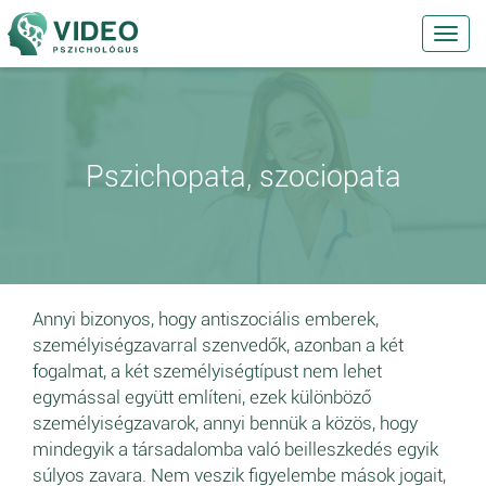
Toggl
navig
Pszichopata, szociopata
Annyi bizonyos, hogy antiszociális emberek,
személyiségzavarral szenvedők, azonban a két
fogalmat, a két személyiségtípust nem lehet
egymással együtt említeni, ezek különböző
személyiségzavarok, annyi bennük a közös, hogy
mindegyik a társadalomba való beilleszkedés egyik
súlyos zavara. Nem veszik figyelembe mások jogait,