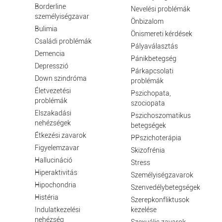
Borderline
Nevelési problémák
személyiségzavar
Önbizalom
Bulimia
Önismereti kérdések
Családi problémák
Pályaválasztás
Demencia
Pánikbetegség
Depresszió
Párkapcsolati
Down szindróma
problémák
Életvezetési
Pszichopata,
problémák
szociopata
Elszakadási
Pszichoszomatikus
nehézségek
betegségek
Étkezési zavarok
PPszichoterápia
Figyelemzavar
Skizofrénia
Hallucináció
Stress
Hiperaktivitás
Személyiségzavarok
Hipochondria
Szenvedélybetegségek
Histéria
Szerepkonfliktusok
Indulatkezelési
kezelése
nehézség