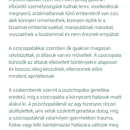
elbűvölő személyiségűek tudnak lenni, viselkedésük
megnyerő, ártalmatlannak tűnő emberekről van szó,
akik könnyen ismerkednek, könnyen építik ki a
bizalmat embertársaikkal, manipulálnak másokat,
visszaélnek a bizalommal és nem éreznek empátiát.
A szociopatákkal szemben ők gyakran magasan
iskolázottak, jó állásuk van és műveltek. A szociopata
bűnözők az általuk elkövetett bűntényekre alaposan
és hosszú ideig készülnek, elterveznek előre
mindent, aprólékosak.
A szakemberek szerint a pszichopátia genetikai
eredetű, míg a szociopátia a környezeti hatások miatt
alakul ki. A pszichopatáknál az agy bizonyos részei
alulfejlettek, ami velük született genetikai dolog, míg
a szociopatáknál valamilyen gyermekkori trauma,
fizikai vagy lelki bántalmazás hatására változik meg