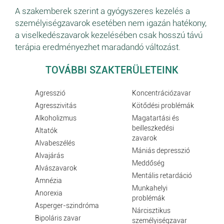
A szakemberek szerint a gyógyszeres kezelés a
személyiségzavarok esetében nem igazán hatékony,
a viselkedészavarok kezelésében csak hosszú távú
terápia eredményezhet maradandó változást.
TOVÁBBI SZAKTERÜLETEINK
Agresszió
Koncentrációzavar
Agresszivitás
Kötődési problémák
Alkoholizmus
Magatartási és
beilleszkedési
Altatók
zavarok
Alvabeszélés
Mániás depresszió
Alvajárás
Meddőség
Alvászavarok
Mentális retardáció
Amnézia
Munkahelyi
Anorexia
problémák
Asperger-szindróma
Nárcisztikus
Bipoláris zavar
személyiségzavar