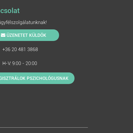
csolat
 ügyfélszolgálatunknak!
ÜZENETET KÜLDÖK
+36 20 481 3868
H-V: 9:00 - 20:00
GISZTRÁLOK PSZICHOLÓGUSNAK