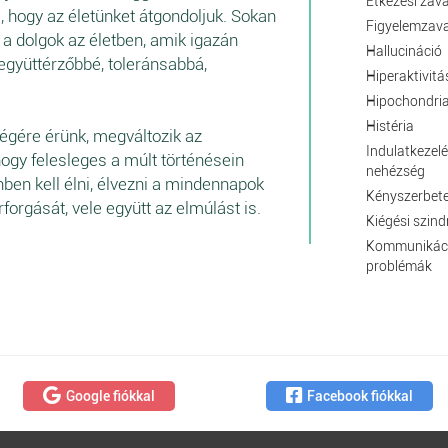
Étkezési zav
, hogy az életünket átgondoljuk. Sokan
Figyelemzav
a dolgok az életben, amik igazán
Hallucináció
 együttérzőbbé, toleránsabbá,
Hiperaktivitá
Hipochondri
Histéria
égére érünk, megváltozik az
Indulatkezelé
ogy felesleges a múlt történésein
nehézség
nben kell élni, élvezni a mindennapok
Kényszerbet
rforgását, vele együtt az elmúlást is.
Kiégési szin
Kommunikác
problémák
Google fiókkal
Facebook fiókkal