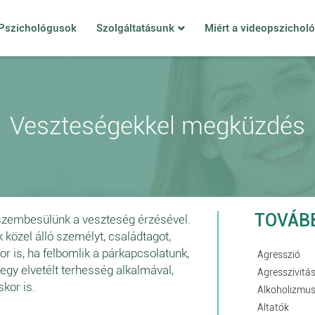
Pszichológusok
Szolgáltatásunk
Miért a videopszichol
Veszteségekkel megküzdés
TOVÁB
szembesülünk a veszteség érzésével.
 közel álló személyt, családtagot,
or is, ha felbomlik a párkapcsolatunk,
Agresszió
egy elvetélt terhesség alkalmával,
Agresszivitá
kor is.
Alkoholizmu
Altatók