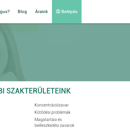
ógus?
Blog
Áraink
Belépés
BI SZAKTERÜLETEINK
Koncentrációzavar
s
Kötődési problémák
s
Magatartási és
beilleszkedési zavarok