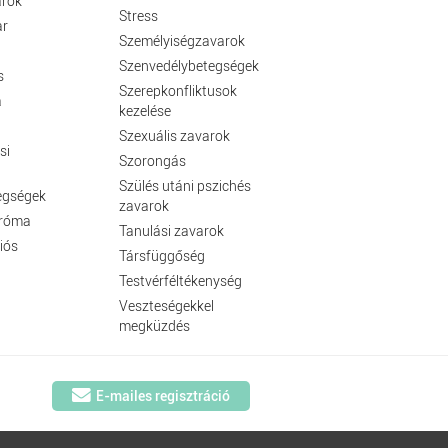
arok
Stress
ar
Személyiségzavarok
Szenvedélybetegségek
s
Szerepkonfliktusok
a
kezelése
Szexuális zavarok
si
Szorongás
Szülés utáni pszichés
egségek
zavarok
dróma
Tanulási zavarok
iós
Társfüggőség
Testvérféltékenység
Veszteségekkel
megküzdés
E-mailes regisztráció