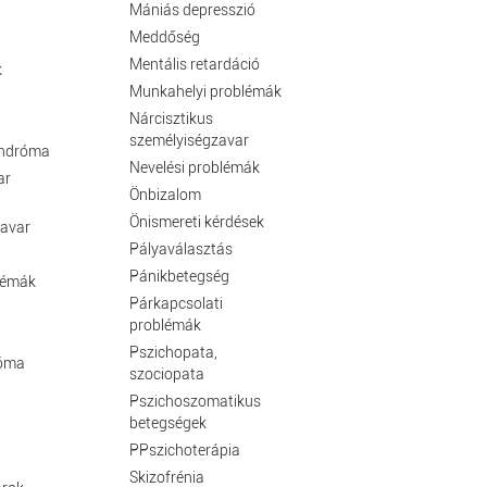
Mániás depresszió
Meddőség
Mentális retardáció
k
Munkahelyi problémák
Nárcisztikus
személyiségzavar
indróma
Nevelési problémák
ar
Önbizalom
Önismereti kérdések
zavar
Pályaválasztás
Pánikbetegség
lémák
Párkapcsolati
problémák
Pszichopata,
róma
szociopata
Pszichoszomatikus
betegségek
PPszichoterápia
Skizofrénia