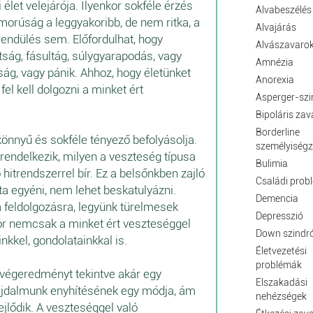
élet velejárója. Ilyenkor sokféle érzés
Alvabeszélés
morúság a leggyakoribb, de nem ritka, a
Alvajárás
grendülés sem. Előfordulhat, hogy
Alvászavaro
dtság, fásultág, súlygyarapodás, vagy
Amnézia
ság, vagy pánik. Ahhoz, hogy életünket
Anorexia
fel kell dolgozni a minket ért
Asperger-sz
Bipoláris zav
Borderline
nnyű és sokféle tényező befolyásolja.
személyiség
l rendelkezik, milyen a veszteség típusa
Bulimia
ő hitrendszerrel bír. Ez a belsőnkben zajló
Családi prob
a egyéni, nem lehet beskatulyázni.
Demencia
a feldolgozásra, legyünk türelmesek
Depresszió
or nemcsak a minket ért veszteséggel
Down szind
kkel, gondolatainkkal is.
Életvezetési
problémák
végeredményt tekintve akár egy
Elszakadási
 fájdalmunk enyhítésének egy módja, ám
nehézségek
ejlődik. A veszteséggel való