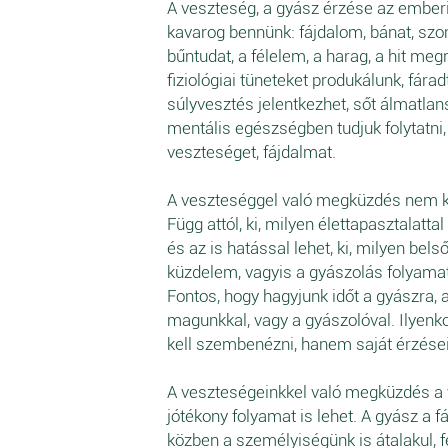
A veszteség, a gyász érzése az emberi 
kavarog bennünk: fájdalom, bánat, szo
bűntudat, a félelem, a harag, a hit me
fiziológiai tüneteket produkálunk, fára
súlyvesztés jelentkezhet, sőt álmatlan
mentális egészségben tudjuk folytatni, 
veszteséget, fájdalmat.
A veszteséggel való megküzdés nem kö
Függ attól, ki, milyen élettapasztalatta
és az is hatással lehet, ki, milyen bels
küzdelem, vagyis a gyászolás folyamat
Fontos, hogy hagyjunk időt a gyászra, 
magunkkal, vagy a gyászolóval. Ilyenk
kell szembenézni, hanem saját érzésein
A veszteségeinkkel való megküzdés a 
jótékony folyamat is lehet. A gyász a
közben a személyiségünk is átalakul, f