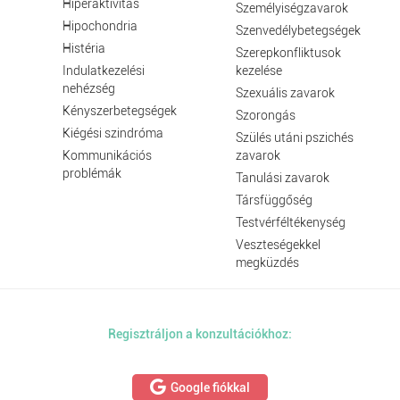
Hiperaktivitás
Személyiségzavarok
Hipochondria
Szenvedélybetegségek
Histéria
Szerepkonfliktusok
Indulatkezelési
kezelése
nehézség
Szexuális zavarok
Kényszerbetegségek
Szorongás
Kiégési szindróma
Szülés utáni pszichés
Kommunikációs
zavarok
problémák
Tanulási zavarok
Társfüggőség
Testvérféltékenység
Veszteségekkel
megküzdés
Regisztráljon a konzultációkhoz:
Google fiókkal