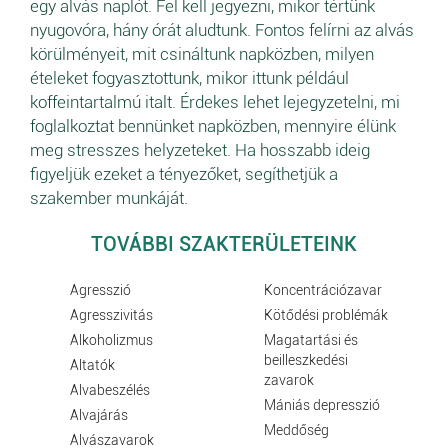
egy alvás naplót. Fel kell jegyezni, mikor tértünk
nyugovóra, hány órát aludtunk. Fontos felírni az alvás
körülményeit, mit csináltunk napközben, milyen
ételeket fogyasztottunk, mikor ittunk például
koffeintartalmú italt. Érdekes lehet lejegyzetelni, mi
foglalkoztat bennünket napközben, mennyire élünk
meg stresszes helyzeteket. Ha hosszabb ideig
figyeljük ezeket a tényezőket, segíthetjük a
szakember munkáját.
TOVÁBBI SZAKTERÜLETEINK
Agresszió
Koncentrációzavar
Agresszivitás
Kötődési problémák
Alkoholizmus
Magatartási és
beilleszkedési
Altatók
zavarok
Alvabeszélés
Mániás depresszió
Alvajárás
Meddőség
Alvászavarok