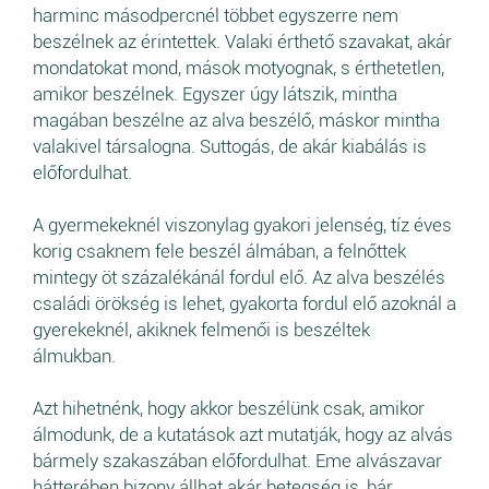
harminc másodpercnél többet egyszerre nem
beszélnek az érintettek. Valaki érthető szavakat, akár
mondatokat mond, mások motyognak, s érthetetlen,
amikor beszélnek. Egyszer úgy látszik, mintha
magában beszélne az alva beszélő, máskor mintha
valakivel társalogna. Suttogás, de akár kiabálás is
előfordulhat.
A gyermekeknél viszonylag gyakori jelenség, tíz éves
korig csaknem fele beszél álmában, a felnőttek
mintegy öt százalékánál fordul elő. Az alva beszélés
családi örökség is lehet, gyakorta fordul elő azoknál a
gyerekeknél, akiknek felmenői is beszéltek
álmukban.
Azt hihetnénk, hogy akkor beszélünk csak, amikor
álmodunk, de a kutatások azt mutatják, hogy az alvás
bármely szakaszában előfordulhat. Eme alvászavar
hátterében bizony állhat akár betegség is, bár