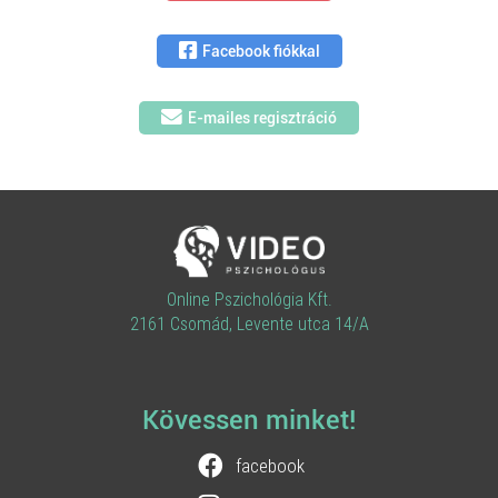
Facebook fiókkal
E-mailes regisztráció
Online Pszichológia Kft.
2161 Csomád, Levente utca 14/A
Kövessen minket!
facebook