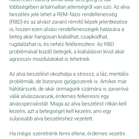
többségében ártalmatlan jelenségről van szó. Az alva
beszélés jele lehet a REM-fázis rendellenesség
(RBD) és az alvást zavaró rémítő képek jelentkezése
is, hiszen ezen alvási rendellenességek hatására a
beteg akár hangosan kiabálhat, csapkodhat,
rugdalózhat is, és nehéz felébreszteni. Az RBD
problémával küzdő betegek, a kiabáláson kívül akár
agresszív mozdulatokat is tehetnek.
Az alva beszélést okozhatja a stressz, a láz, mentális
problémák, de bizonyos gyógyszerek is. Amikor már
hálótársunk, de akár önmagunk számára is zavaróvá
válik alvászavarunk, érdemes felkeresni egy
alvásspecialistát. Maga az alva beszélést ritkán kell
kezelni, azt a betegséget kell kezelni, ami egy
súlyosabb alva beszéléshez vezetett.
Ha mégis szeretnénk tenni ellene, érdemes vezetni