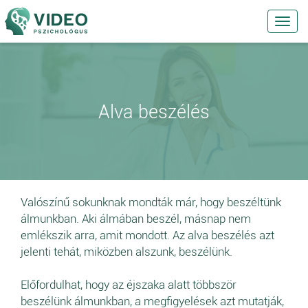
Toggl
navig
Alva beszélés
Valószínű sokunknak mondták már, hogy beszéltünk
álmunkban. Aki álmában beszél, másnap nem
emlékszik arra, amit mondott. Az alva beszélés azt
jelenti tehát, miközben alszunk, beszélünk.
Előfordulhat, hogy az éjszaka alatt többször
beszélünk álmunkban, a megfigyelések azt mutatják,