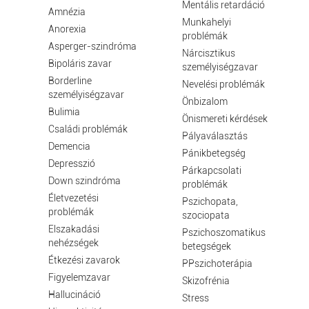
Mentális retardáció
Amnézia
Munkahelyi
Anorexia
problémák
Asperger-szindróma
Nárcisztikus
Bipoláris zavar
személyiségzavar
Borderline
Nevelési problémák
személyiségzavar
Önbizalom
Bulimia
Önismereti kérdések
Családi problémák
Pályaválasztás
Demencia
Pánikbetegség
Depresszió
Párkapcsolati
Down szindróma
problémák
Életvezetési
Pszichopata,
problémák
szociopata
Elszakadási
Pszichoszomatikus
nehézségek
betegségek
Étkezési zavarok
PPszichoterápia
Figyelemzavar
Skizofrénia
Hallucináció
Stress