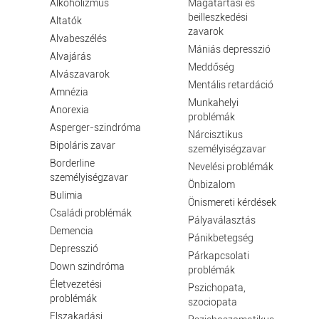
Alkoholizmus
Magatartási és
beilleszkedési
Altatók
zavarok
Alvabeszélés
Mániás depresszió
Alvajárás
Meddőség
Alvászavarok
Mentális retardáció
Amnézia
Munkahelyi
Anorexia
problémák
Asperger-szindróma
Nárcisztikus
Bipoláris zavar
személyiségzavar
Borderline
Nevelési problémák
személyiségzavar
Önbizalom
Bulimia
Önismereti kérdések
Családi problémák
Pályaválasztás
Demencia
Pánikbetegség
Depresszió
Párkapcsolati
Down szindróma
problémák
Életvezetési
Pszichopata,
problémák
szociopata
Elszakadási