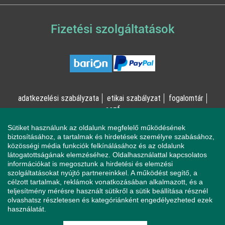
Fizetési szolgáltatások
adatkezelési szabályzata
etikai szabályzat
fogalomtár
aszf
Sütiket használunk az oldalunk megfelelő működésének
© Online Pszichológia Kft. 2023 - Minden jog fenntartva!
biztosításához, a tartalmak és hirdetések személyre szabásához,
közösségi média funkciók felkínálásához és az oldalunk
2161 Csomád, Levente utca 14/A
látogatottságának elemzéséhez. Oldalhasználattal kapcsolatos
információkat is megosztunk a hirdetési és elemzési
szolgáltatásokat nyújtó partnereinkkel. A működést segítő, a
célzott tartalmak, reklámok vonatkozásában alkalmazott, és a
Ha mentálisan instabil állapotban érzi magát, a magatartása
teljesítmény mérésre használt sütikről a sütik beállítása résznél
veszélyeztetheti Önt vagy a környezetében élőket, azonnal
olvashatsz részletesen és kategóriánként engedélyezheted ezek
forduljon a Sürgősségi Segélyvonalhoz (telefon: 112).
használatát.
Pszichológusaink és az Online Pszichológia Kft. nem vállal
felelősséget sem az Ön állapotáért, sem az Ön által okozott