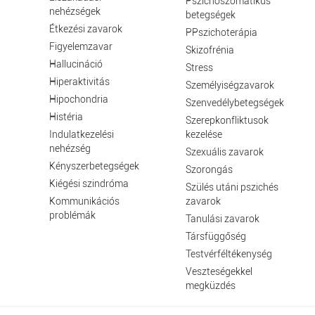
Pszichoszomatikus
nehézségek
betegségek
Étkezési zavarok
PPszichoterápia
Figyelemzavar
Skizofrénia
Hallucináció
Stress
Hiperaktivitás
Személyiségzavarok
Hipochondria
Szenvedélybetegségek
Histéria
Szerepkonfliktusok
Indulatkezelési
kezelése
nehézség
Szexuális zavarok
Kényszerbetegségek
Szorongás
Kiégési szindróma
Szülés utáni pszichés
Kommunikációs
zavarok
problémák
Tanulási zavarok
Társfüggőség
Testvérféltékenység
Veszteségekkel
megküzdés