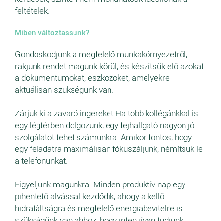
feltételek.
Miben változtassunk?
Gondoskodjunk a megfelelő munkakörnyezetről,
rakjunk rendet magunk körül, és készítsük elő azokat
a dokumentumokat, eszközöket, amelyekre
aktuálisan szükségünk van.
Zárjuk ki a zavaró ingereket.Ha több kollégánkkal is
egy légtérben dolgozunk, egy fejhallgató nagyon jó
szolgálatot tehet számunkra. Amikor fontos, hogy
egy feladatra maximálisan fókuszáljunk, némítsuk le
a telefonunkat.
Figyeljünk magunkra. Minden produktív nap egy
pihentető alvással kezdődik, ahogy a kellő
hidratáltságra és megfelelő energiabevitelre is
szükségünk van ahhoz, hogy intenzíven tudjunk