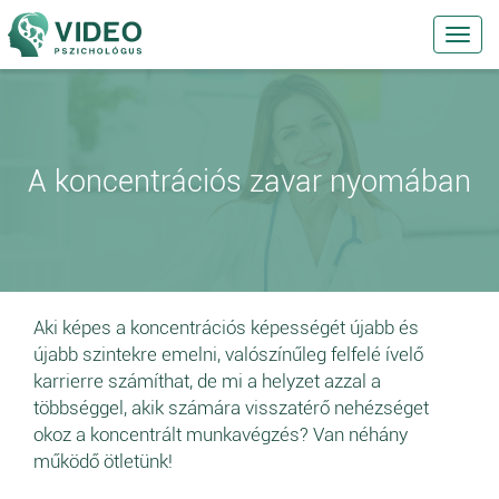
Toggl
navig
A koncentrációs zavar nyomában
Aki képes a koncentrációs képességét újabb és
újabb szintekre emelni, valószínűleg felfelé ívelő
karrierre számíthat, de mi a helyzet azzal a
többséggel, akik számára visszatérő nehézséget
okoz a koncentrált munkavégzés? Van néhány
működő ötletünk!