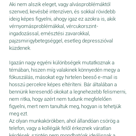
Aki nem alszik eleget, vagy alvásproblémáktól
szenved, kevésbé intenzíven, és sokkal rövidebb
ideig képes figyelni, ahogy igaz ez azokra is, akik
vérnyomásproblémákkal, vércukorszint-
ingadozással, emésztési zavarokkal,
pajzsmirigybetegséggel, esetleg depresszióval
küzdenek.
Igazán nagy egyéni különbségek mutatkoznak a
témában, hiszen míg valakinek könnyedén megy a
fókuszálás, másokat egy hirtelen beeső e-mail is
hosszú percekre képes eltéríteni. Bár általában a
bennünk keresendő okokat a legnehezebb felismerni,
nem ritka, hogy azért nem tudunk megfelelően
figyelni, mert nem tanultuk meg, hogyan is tehetjük
meg ezt.
Az olyan munkakörökben, ahol állandóan csörög a
telefon, vagy a kollégák felől érkeznek váratlan
kérdések, szintén nem mondhatóak ideálisnak a