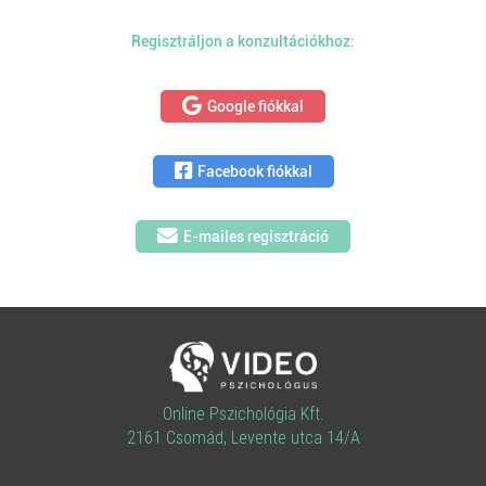
Regisztráljon a konzultációkhoz:
Google fiókkal
Facebook fiókkal
E-mailes regisztráció
Online Pszichológia Kft.
2161 Csomád, Levente utca 14/A