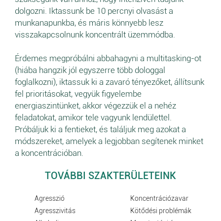
dolgozni. Iktassunk be 10 percnyi olvasást a
munkanapunkba, és máris könnyebb lesz
visszakapcsolnunk koncentrált üzemmódba.
Érdemes megpróbálni abbahagyni a multitasking-ot
(hiába hangzik jól egyszerre több dologgal
foglalkozni), iktassuk ki a zavaró tényezőket, állítsunk
fel prioritásokat, vegyük figyelembe
energiaszintünket, akkor végezzük el a nehéz
feladatokat, amikor tele vagyunk lendülettel.
Próbáljuk ki a fentieket, és találjuk meg azokat a
módszereket, amelyek a legjobban segítenek minket
a koncentrációban.
TOVÁBBI SZAKTERÜLETEINK
Agresszió
Koncentrációzavar
Agresszivitás
Kötődési problémák