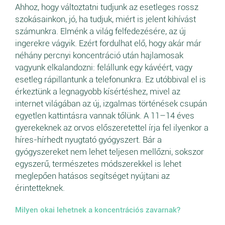
Ahhoz, hogy változtatni tudjunk az esetleges rossz
szokásainkon, jó, ha tudjuk, miért is jelent kihívást
számunkra. Elménk a világ felfedezésére, az új
ingerekre vágyik. Ezért fordulhat elő, hogy akár már
néhány percnyi koncentráció után hajlamosak
vagyunk elkalandozni: felállunk egy kávéért, vagy
esetleg rápillantunk a telefonunkra. Ez utóbbival el is
érkeztünk a legnagyobb kísértéshez, mivel az
internet világában az új, izgalmas történések csupán
egyetlen kattintásra vannak tőlünk. A 11–14 éves
gyerekeknek az orvos előszeretettel írja fel ilyenkor a
híres-hírhedt nyugtató gyógyszert. Bár a
gyógyszereket nem lehet teljesen mellőzni, sokszor
egyszerű, természetes módszerekkel is lehet
meglepően hatásos segítséget nyújtani az
érintetteknek.
Milyen okai lehetnek a koncentrációs zavarnak?